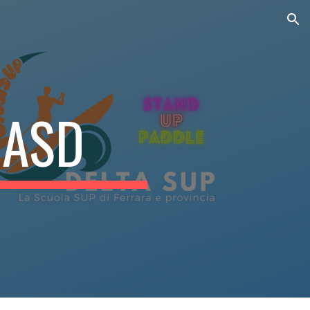
ion
 ASD