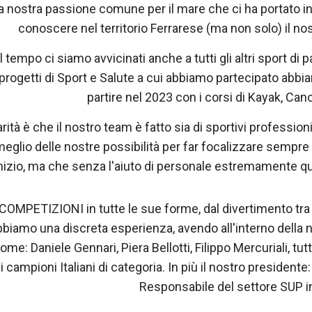
la nostra passione comune per il mare che ci ha portato i
conoscere nel territorio Ferrarese (ma non solo) il nost
 tempo ci siamo avvicinati anche a tutti gli altri sport di 
 progetti di Sport e Salute a cui abbiamo partecipato ab
partire nel 2023 con i corsi di Kayak, Ca
rità è che il nostro team è fatto sia di sportivi professio
eglio delle nostre possibilità per far focalizzare sempr
nizio, ma che senza l'aiuto di personale estremamente qual
OMPETIZIONI in tutte le sue forme, dal divertimento tra le
abbiamo una discreta esperienza, avendo all'interno della 
ome: Daniele Gennari, Piera Bellotti, Filippo Mercuriali, tu
i campioni Italiani di categoria. In più il nostro president
Responsabile del settore SUP i