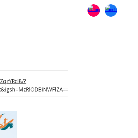
ZqzYRcl8/?
nk&igsh=MzRlODBiNWFlZA==